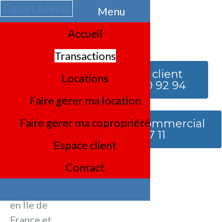
Open Menu
Menu
Accueil
Espace client
Transactions
Service client
Locations
01 75 90 92 94
Transactions
Faire gérer ma location
Transactions
Faire gérer ma copropriété
Service commercial
01 85 53 07 11
Espace client
Achat et
vente de
Contact
biens
immobiliers
en Île de
France et